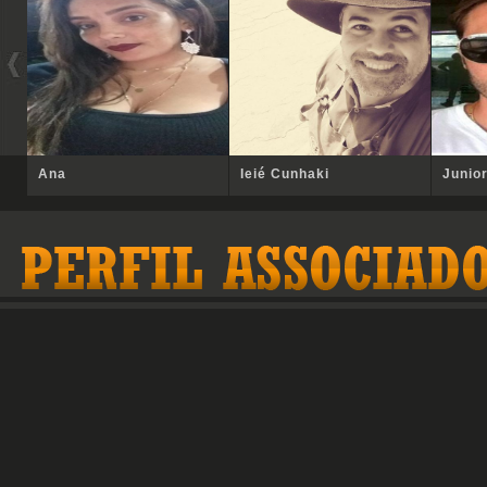
Ana
Ieié Cunhaki
Junio