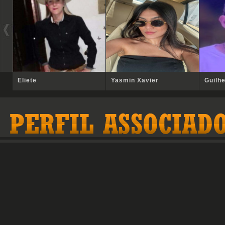
Eliete
Yasmin Xavier
Guilh