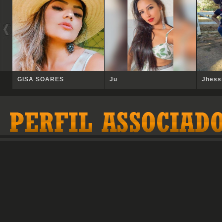
GISA SOARES
Ju
Jhess